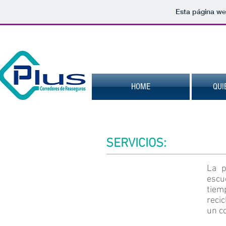
Esta página we
HOME
QUI
SERVICIOS:
La p
escu
tiem
reci
un co